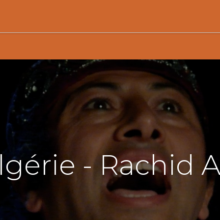
Activités
Services de proximité
Adhésion
lgérie - Rachid 