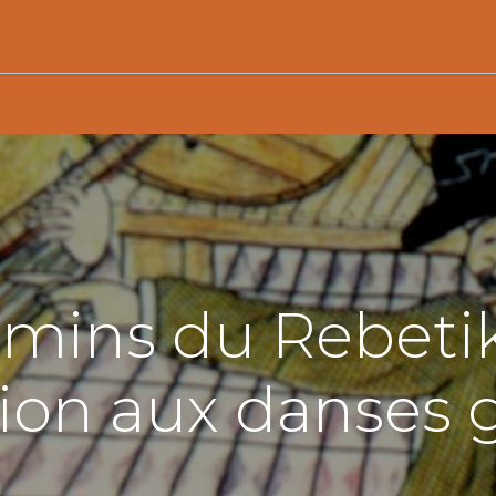
Activités
Services de proximité
Adhésion
emins du Rebetik
ation aux danses