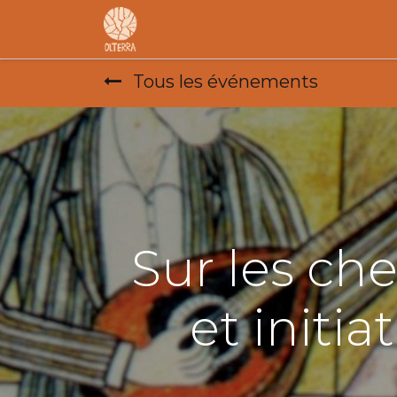
Accueil
L'association
F.A.R
Tous les événements
Sur les ch
et initi