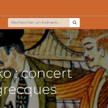
o : concert
 grecques