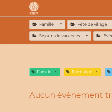
Accueil
L'association
F.A.R
Famille
Fête de village
Séjours de vacances
Evén
Famille
×
Formation
×
Aucun événement tr