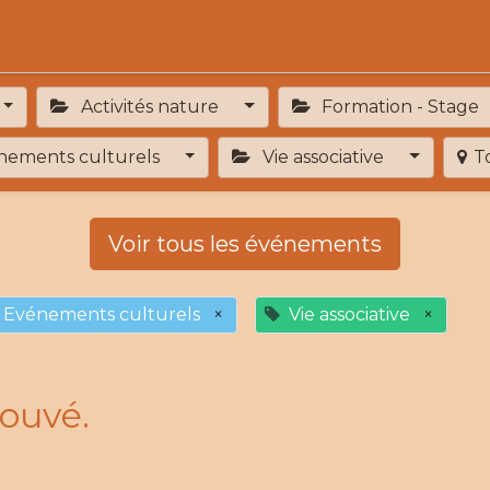
Activités
Services de proximité
Adhésion
Activités nature
Formation - Stage
ements culturels
Vie associative
T
Voir tous les événements
Evénements culturels
×
Vie associative
×
ouvé.