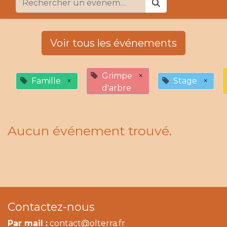
Voir tous les événements
Grimpe
×
Famille
×
Stage
×
d'arbre
Aucun événement trouvé.
Contactez-nous
Par mail :
contact@olterra.fr