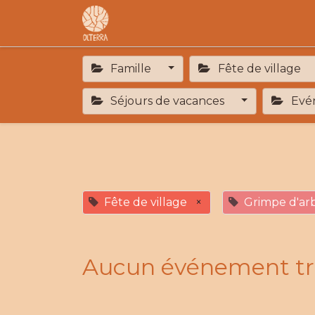
Accueil
L'association
F.A.R
Famille
Fête de village
Séjours de vacances
Evén
Fête de village
×
Grimpe d'ar
Aucun événement tr