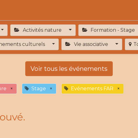
Activités
Services de proximité
Adhésion
Activités nature
Formation - Stage
ements culturels
Vie associative
T
Voir tous les événements
bre
×
Stage
×
Evénements FAR
×
ouvé.