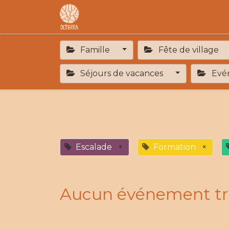
Accueil
L'association
F.A.R
Famille
Fête de village
Séjours de vacances
Evén
Escalade
×
Formation
×
Aucun événement tr