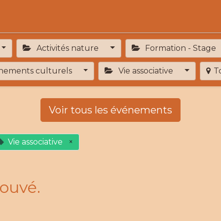
Activités
Services de proximité
Adhésion
Activités nature
Formation - Stage
ements culturels
Vie associative
T
Voir tous les événements
Vie associative
×
ouvé.