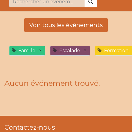
Voir tous les événements
Famille
×
Escalade
×
Formation
Aucun événement trouvé.
Contactez-nous