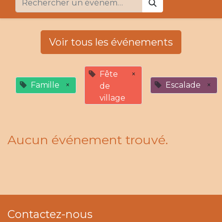
Voir tous les événements
Fête
×
Famille
×
Escalade
×
de
village
Aucun événement trouvé.
Contactez-nous