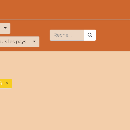
ous les pays
R
×