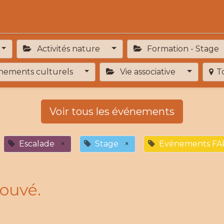
Activités
Services de proximité
Adhésion
Activités nature
Formation - Stage
ements culturels
Vie associative
T
Voir tous les événements
Escalade
×
Stage
×
Evénements FA
ouvé.