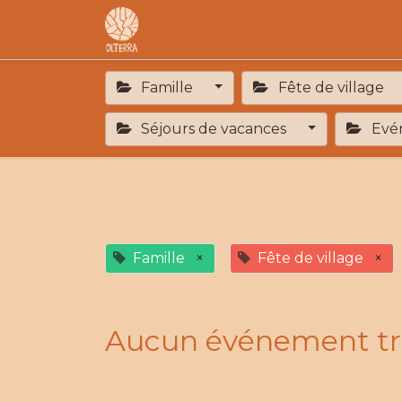
Accueil
L'association
F.A.R
Famille
Fête de village
Séjours de vacances
Evén
Famille
×
Fête de village
×
Aucun événement tr