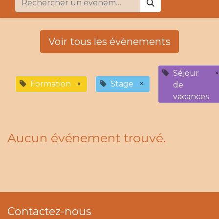
Voir tous les événements
Séjour
×
Formation
×
Stage
×
de
vacances
Aucun événement trouvé.
Contactez-nous