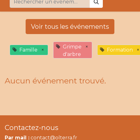
Voir tous les événements
Grimpe
×
Famille
×
Formation
×
d'arbre
Aucun événement trouvé.
Contactez-nous
Par mail :
contact@olterra.fr