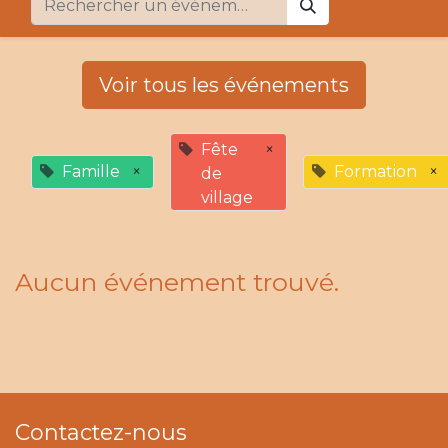
Voir tous les événements
Fête
×
Famille
×
Formation
×
de
village
Aucun événement trouvé.
Contactez-nous