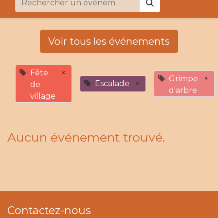
Voir tous les événements
Fête
×
Grimpe
×
Escalade
×
de
d'arbre
village
Aucun événement trouvé.
Contactez-nous