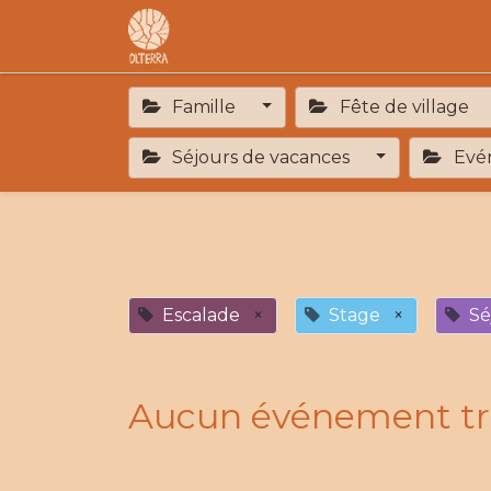
Accueil
L'association
F.A.R
Famille
Fête de village
Séjours de vacances
Evén
Escalade
×
Stage
×
Sé
Aucun événement tr