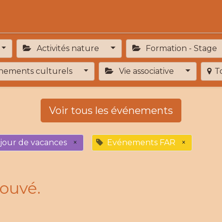
Activités
Services de proximité
Adhésion
Activités nature
Formation - Stage
ements culturels
Vie associative
T
Voir tous les événements
jour de vacances
×
Evénements FAR
×
ouvé.