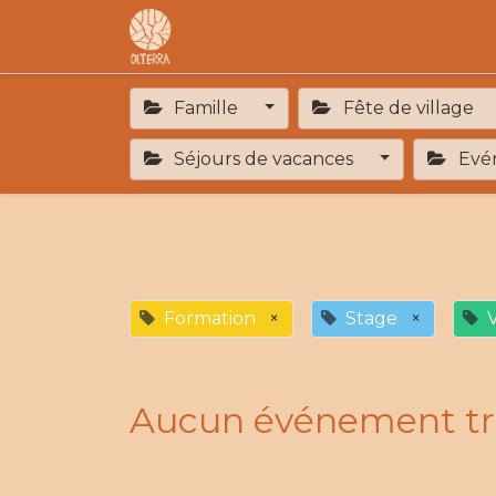
Accueil
L'association
F.A.R
Famille
Fête de village
Séjours de vacances
Evén
Formation
×
Stage
×
V
Aucun événement tr