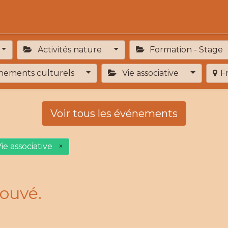
Activités
Services de proximité
Adhésion
Activités nature
Formation - Stage
ements culturels
Vie associative
F
Voir tous les événements
ie associative
×
ouvé.