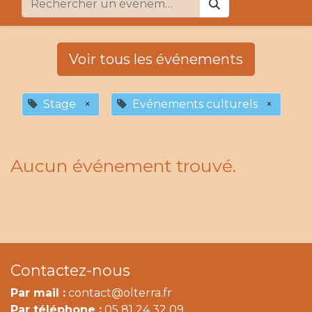
Voir tous les événements
Stage
×
Evénements culturels
×
Aucun événement trouvé.
Contactez-nous
Par mail :
contact@olterra.fr
Par téléphone :
05 81 24 32 09