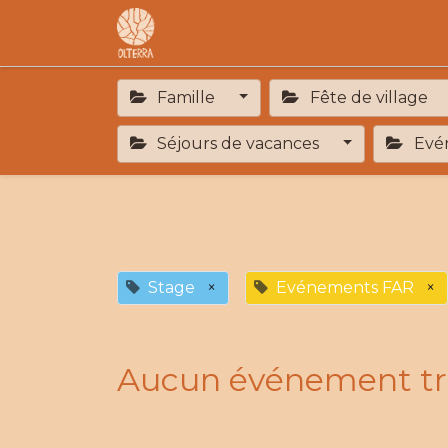
Accueil
L'association
F.A.R
Famille
Fête de village
Séjours de vacances
Evén
Stage
×
Evénements FAR
×
Aucun événement tr