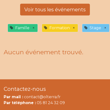
Voir tous les événements
Famille
×
Formation
×
Stage
×
Aucun événement trouvé.
Contactez-nous
Par mail :
contact@olterra.fr
Par téléphone :
05 81 24 32 09