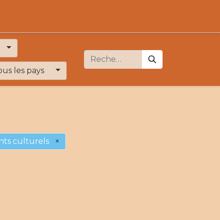
ous les pays
ts culturels
×