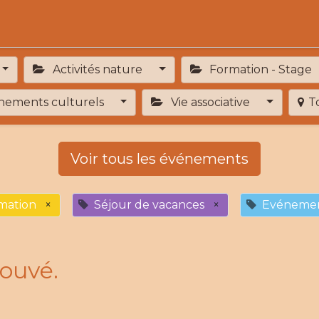
Activités
Services de proximité
Adhésion
Activités nature
Formation - Stage
ements culturels
Vie associative
T
Voir tous les événements
mation
×
Séjour de vacances
×
Evénemen
ouvé.