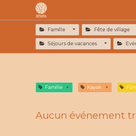
Accueil
L'association
F.A.R
Famille
Fête de village
Séjours de vacances
Evén
Famille
×
Kayak
×
For
Aucun événement tr