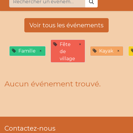
Voir tous les événements
Fête
×
Famille
×
Kayak
×
de
village
Aucun événement trouvé.
Contactez-nous