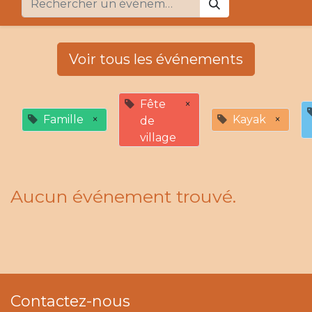
Voir tous les événements
Fête
×
Famille
×
Kayak
×
de
village
Aucun événement trouvé.
Contactez-nous