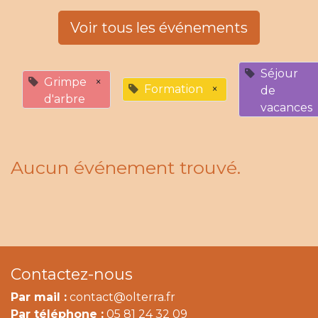
Voir tous les événements
Séjour
Grimpe
×
Formation
×
de
d'arbre
vacances
Aucun événement trouvé.
Contactez-nous
Par mail :
contact@olterra.fr
Par téléphone :
05 81 24 32 09