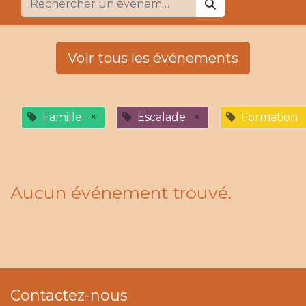
Voir tous les événements
Famille
×
Escalade
×
Formation
Aucun événement trouvé.
Contactez-nous