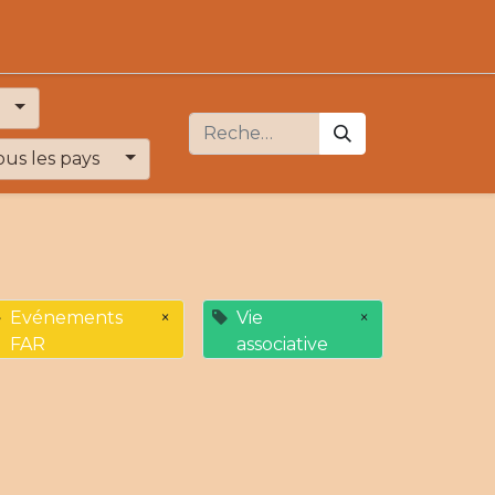
ous les pays
Evénements
×
Vie
×
FAR
associative