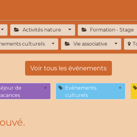
Activités
Services de proximité
Adhésion
Activités nature
Formation - Stage
ements culturels
Vie associative
T
Voir tous les événements
Séjour de
×
Evénements
×
vacances
culturels
ouvé.