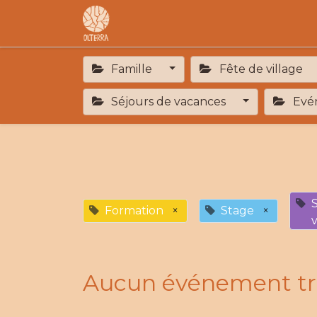
Accueil
L'association
F.A.R
Famille
Fête de village
Séjours de vacances
Evén
Formation
×
Stage
×
Aucun événement tr