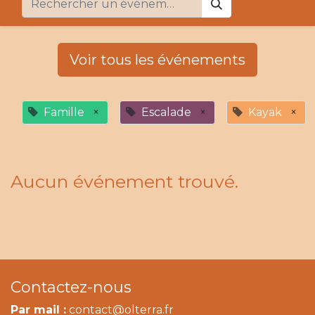
Voir tous les événements
Famille
×
Escalade
×
Kayak
×
Aucun événement trouvé.
Contactez-nous
Par mail :
contact@olterra.fr