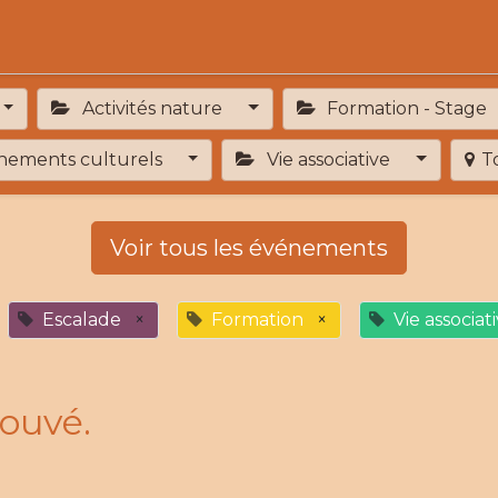
Activités
Services de proximité
Adhésion
Activités nature
Formation - Stage
ements culturels
Vie associative
T
Voir tous les événements
Escalade
×
Formation
×
Vie associat
ouvé.