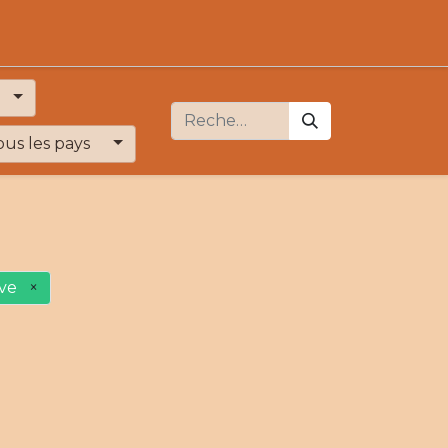
ous les pays
ive
×