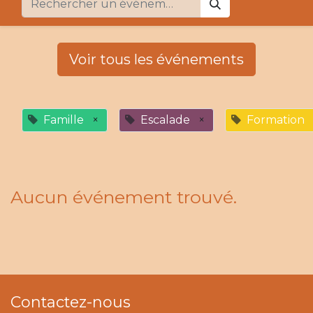
Voir tous les événements
Famille
×
Escalade
×
Formation
Aucun événement trouvé.
Contactez-nous