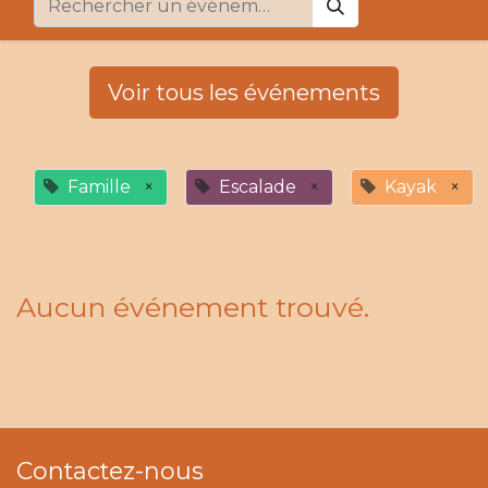
Voir tous les événements
Famille
×
Escalade
×
Kayak
×
Aucun événement trouvé.
Contactez-nous