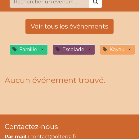
Voir tous les événements
Famille
×
Escalade
×
Kayak
×
Aucun événement trouvé.
Contactez-nous
Par mail :
contact@olterra.fr