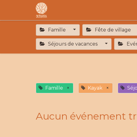
Accueil
L'association
F.A.R
Famille
Fête de village
Séjours de vacances
Evén
Famille
×
Kayak
×
Séj
Aucun événement tr