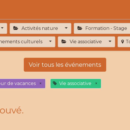
Activités
Services de proximité
Adhésion
Activités nature
Formation - Stage
ements culturels
Vie associative
T
Voir tous les événements
our de vacances
×
Vie associative
×
ouvé.