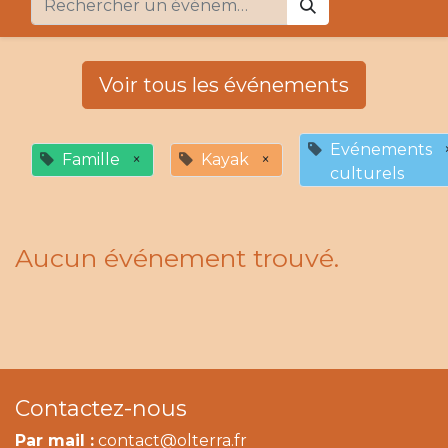
Voir tous les événements
Evénements
Famille
×
Kayak
×
culturels
Aucun événement trouvé.
Contactez-nous
Par mail :
contact@olterra.fr