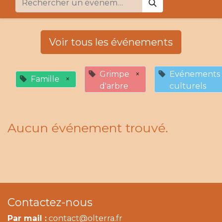
Voir tous les événements
Grimpe
×
Evénements
Famille
×
d'arbre
culturels
Aucun événement trouvé.
Contactez-nous
Par mail :
contact@olterra.fr