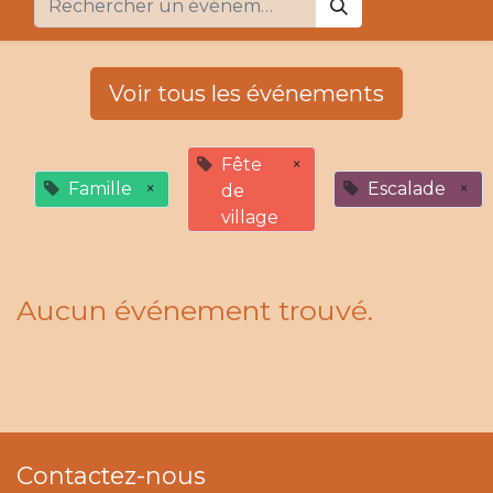
Voir tous les événements
Fête
×
Famille
×
Escalade
×
de
village
Aucun événement trouvé.
Contactez-nous