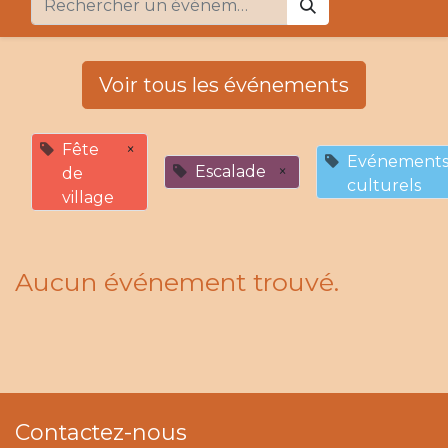
Voir tous les événements
Fête
×
Evénement
Escalade
×
de
culturels
village
Aucun événement trouvé.
Contactez-nous