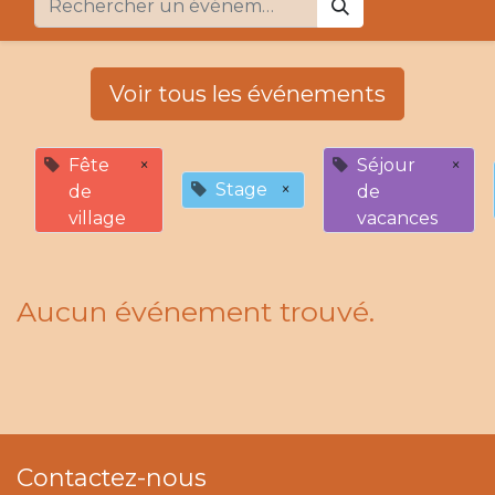
Voir tous les événements
Fête
×
Séjour
×
Stage
×
de
de
village
vacances
Aucun événement trouvé.
Contactez-nous