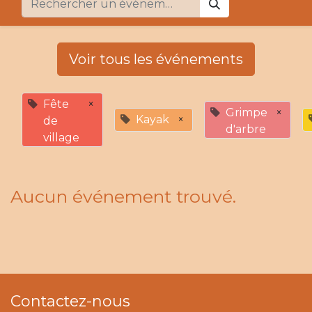
Voir tous les événements
Fête
×
Grimpe
×
Kayak
×
de
d'arbre
village
Aucun événement trouvé.
Contactez-nous