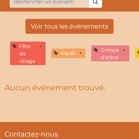
Voir tous les événements
Fête
×
Grimpe
×
Kayak
×
de
d'arbre
village
Aucun événement trouvé.
Contactez-nous