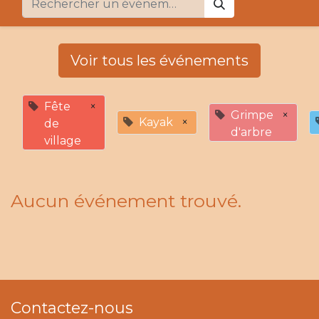
Voir tous les événements
Fête
×
Grimpe
×
Kayak
×
de
d'arbre
village
Aucun événement trouvé.
Contactez-nous