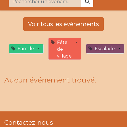
Voir tous les événements
Fête
×
Famille
×
Escalade
×
de
village
Aucun événement trouvé.
Contactez-nous