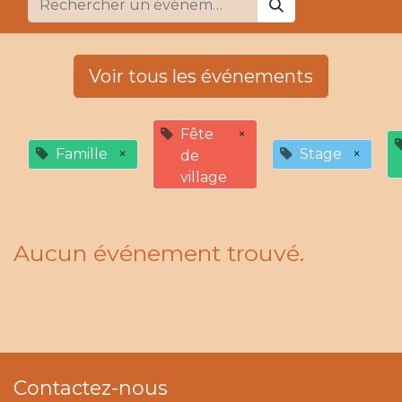
Voir tous les événements
Fête
×
Famille
×
Stage
×
de
village
Aucun événement trouvé.
Contactez-nous