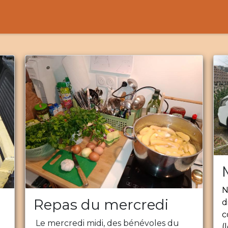
Activités
Services de proximité
Adhésion
N
Repas du mercredi
d
c
Le mercredi midi, des bénévoles du
(