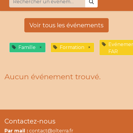
Voir tous les événements
Evénemen
Famille
×
Formation
×
FAR
Aucun événement trouvé.
Contactez-nous
Par mail :
contact@olterra.fr